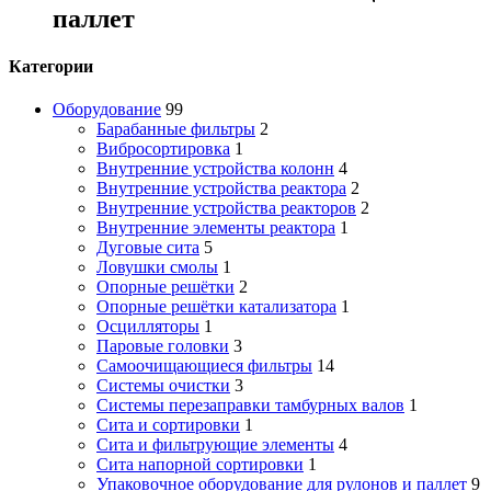
паллет
Категории
Оборудование
99
Барабанные фильтры
2
Вибросортировка
1
Внутренние устройства колонн
4
Внутренние устройства реактора
2
Внутренние устройства реакторов
2
Внутренние элементы реактора
1
Дуговые сита
5
Ловушки смолы
1
Опорные решётки
2
Опорные решётки катализатора
1
Осцилляторы
1
Паровые головки
3
Самоочищающиеся фильтры
14
Системы очистки
3
Системы перезаправки тамбурных валов
1
Сита и сортировки
1
Сита и фильтрующие элементы
4
Сита напорной сортировки
1
Упаковочное оборудование для рулонов и паллет
9