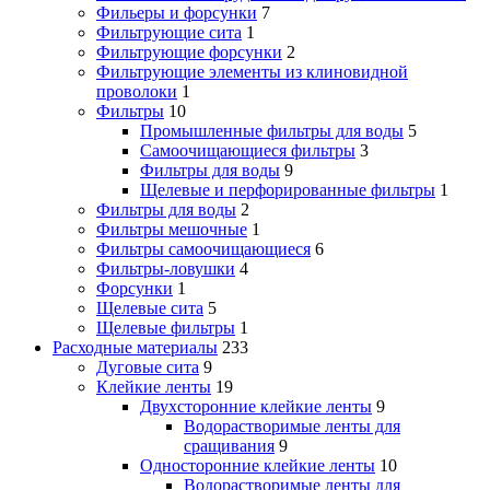
Фильеры и форсунки
7
Фильтрующие сита
1
Фильтрующие форсунки
2
Фильтрующие элементы из клиновидной
проволоки
1
Фильтры
10
Промышленные фильтры для воды
5
Самоочищающиеся фильтры
3
Фильтры для воды
9
Щелевые и перфорированные фильтры
1
Фильтры для воды
2
Фильтры мешочные
1
Фильтры самоочищающиеся
6
Фильтры-ловушки
4
Форсунки
1
Щелевые сита
5
Щелевые фильтры
1
Расходные материалы
233
Дуговые сита
9
Клейкие ленты
19
Двухсторонние клейкие ленты
9
Водорастворимые ленты для
сращивания
9
Односторонние клейкие ленты
10
Водорастворимые ленты для