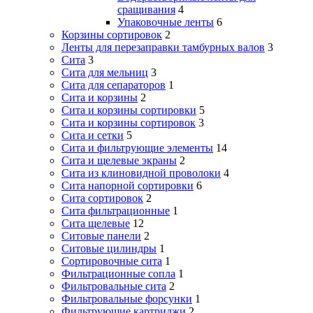
сращивания
4
Упаковочные ленты
6
Корзины сортировок
2
Ленты для перезаправки тамбурных валов
3
Сита
3
Сита для мельниц
3
Сита для сепараторов
1
Сита и корзины
2
Сита и корзины сортировки
5
Сита и корзины сортировок
3
Сита и сетки
5
Сита и фильтрующие элементы
14
Сита и щелевые экраны
2
Сита из клиновидной проволоки
4
Сита напорной сортировки
6
Сита сортировок
2
Сита фильтрационные
1
Сита щелевые
12
Ситовые панели
2
Ситовые цилиндры
1
Сортировочные сита
1
Фильтрационные сопла
1
Фильтровальные сита
2
Фильтровальные форсунки
1
Фильтрующие картриджи
2