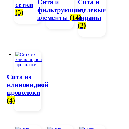
Сита и
Сита и
сетки
фильтрующие
щелевые
(5)
элементы
(14)
экраны
(2)
Сита из
клиновидной
проволоки
(4)