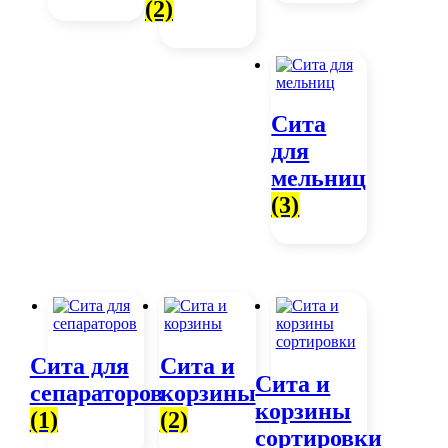
(2)
Сита
для
мельниц
(3)
Сита для
Сита и
Сита и
сепараторов
корзины
корзины
(1)
(2)
сортировки