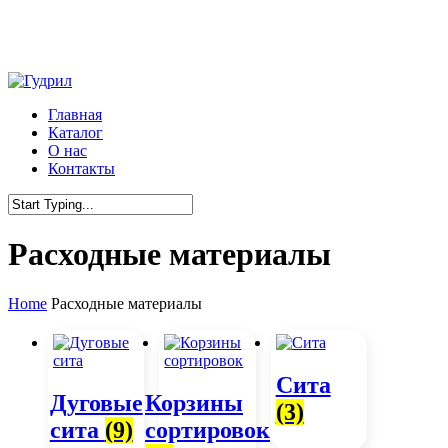
Skip
to
main
content
Menu
Главная
Каталог
О нас
Контакты
Close
Search
Расходные материалы
Home
Расходные материалы
Сита
Дуговые
Корзины
(3)
сита
(9)
сортировок