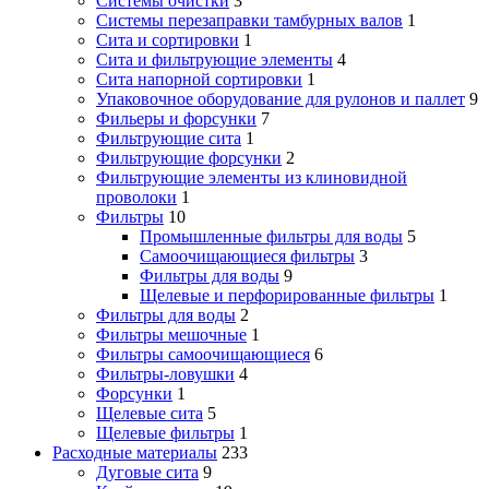
Системы очистки
3
Системы перезаправки тамбурных валов
1
Сита и сортировки
1
Сита и фильтрующие элементы
4
Сита напорной сортировки
1
Упаковочное оборудование для рулонов и паллет
9
Фильеры и форсунки
7
Фильтрующие сита
1
Фильтрующие форсунки
2
Фильтрующие элементы из клиновидной
проволоки
1
Фильтры
10
Промышленные фильтры для воды
5
Самоочищающиеся фильтры
3
Фильтры для воды
9
Щелевые и перфорированные фильтры
1
Фильтры для воды
2
Фильтры мешочные
1
Фильтры самоочищающиеся
6
Фильтры-ловушки
4
Форсунки
1
Щелевые сита
5
Щелевые фильтры
1
Расходные материалы
233
Дуговые сита
9