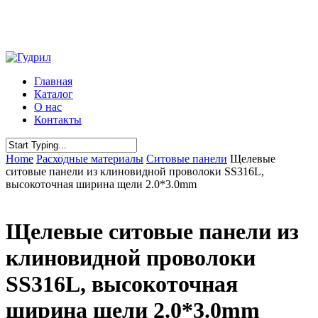
Skip
to
main
content
Menu
Главная
Каталог
О нас
Контакты
Close
Home
Расходные материалы
Ситовые панели
Щелевые
Search
ситовые панели из клиновидной проволоки SS316L,
высокоточная ширина щели 2.0*3.0mm
Щелевые ситовые панели из
клиновидной проволоки
SS316L, высокоточная
ширина щели 2.0*3.0mm