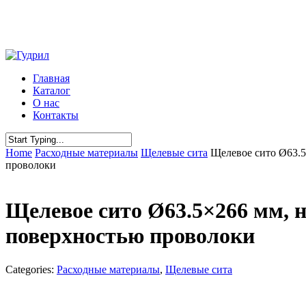
Skip
to
main
content
Menu
Главная
Каталог
О нас
Контакты
Close
Home
Расходные материалы
Щелевые сита
Щелевое сито Ø63.5
Search
проволоки
Щелевое сито Ø63.5×266 мм, н
поверхностью проволоки
Categories:
Расходные материалы
,
Щелевые сита