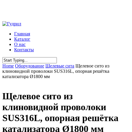
Skip
to
main
content
Menu
Главная
Каталог
О нас
Контакты
Close
Home
Оборудование
Щелевые сита
Щелевое сито из
Search
клиновидной проволоки SUS316L, опорная решётка
катализатора Ø1800 мм
Щелевое сито из
клиновидной проволоки
SUS316L, опорная решётка
катализатора Ø1800 мм