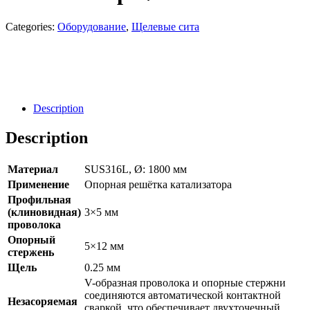
Categories:
Оборудование
,
Щелевые сита
Направить Запрос
Заявка
Description
Description
Материал
SUS316L, Ø: 1800 мм
Применение
Опорная решётка катализатора
Профильная
(клиновидная)
3×5 мм
проволока
Опорный
5×12 мм
стержень
Щель
0.25 мм
V-образная проволока и опорные стержни
соединяются автоматической контактной
Незасоряемая
сваркой, что обеспечивает двухточечный