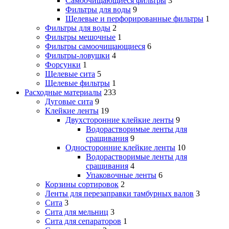
Самоочищающиеся фильтры
3
Фильтры для воды
9
Щелевые и перфорированные фильтры
1
Фильтры для воды
2
Фильтры мешочные
1
Фильтры самоочищающиеся
6
Фильтры-ловушки
4
Форсунки
1
Щелевые сита
5
Щелевые фильтры
1
Расходные материалы
233
Дуговые сита
9
Клейкие ленты
19
Двухсторонние клейкие ленты
9
Водорастворимые ленты для
сращивания
9
Односторонние клейкие ленты
10
Водорастворимые ленты для
сращивания
4
Упаковочные ленты
6
Корзины сортировок
2
Ленты для перезаправки тамбурных валов
3
Сита
3
Сита для мельниц
3
Сита для сепараторов
1