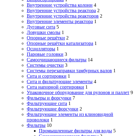
Внутренние устройства колонн
4
Внутренние устройства реактора
2
Внутренние устройства реакторов
2
Внутренние элементы реактора
1
Дуговые сита
5
Ловушки смолы
1
Опорные решётки
2
Опорные решётки катализатора
1
Осцилляторы
1
Паровые головки
3
Самоочищающиеся фильтры
14
Системы очистки
3
Системы перезаправки тамбурных валов
1
Сита и сортировки
1
Сита и фильтрующие элементы
4
Сита напорной сортировки
1
Упаковочное оборудование для рулонов и паллет
9
Фильеры и форсунки
7
Фильтрующие сита
1
Фильтрующие форсунки
2
Фильтрующие элементы из клиновидной
проволоки
1
Фильтры
10
Промышленные фильтры для воды
5