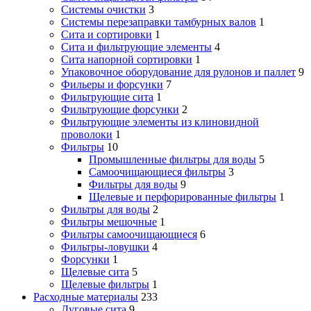
Системы очистки
3
Системы перезаправки тамбурных валов
1
Сита и сортировки
1
Сита и фильтрующие элементы
4
Сита напорной сортировки
1
Упаковочное оборудование для рулонов и паллет
9
Фильеры и форсунки
7
Фильтрующие сита
1
Фильтрующие форсунки
2
Фильтрующие элементы из клиновидной
проволоки
1
Фильтры
10
Промышленные фильтры для воды
5
Самоочищающиеся фильтры
3
Фильтры для воды
9
Щелевые и перфорированные фильтры
1
Фильтры для воды
2
Фильтры мешочные
1
Фильтры самоочищающиеся
6
Фильтры-ловушки
4
Форсунки
1
Щелевые сита
5
Щелевые фильтры
1
Расходные материалы
233
Дуговые сита
9