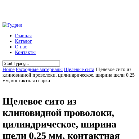
Skip
to
main
content
Menu
Главная
Каталог
О нас
Контакты
Close
Home
Расходные материалы
Щелевые сита
Щелевое сито из
Search
клиновидной проволоки, цилиндрическое, ширина щели 0,25
мм, контактная сварка
Щелевое сито из
клиновидной проволоки,
цилиндрическое, ширина
щели 0,25 мм, контактная