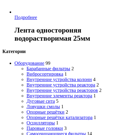
Подробнее
Лента одностороняя
водорастворимая 25мм
Категории
Оборудование
99
Барабанные фильтры
2
Вибросортировка
1
Внутренние устройства колонн
4
Внутренние устройства реактора
2
Внутренние устройства реакторов
2
Внутренние элементы реактора
1
Дуговые сита
5
Ловушки смолы
1
Опорные решётки
2
Опорные решётки катализатора
1
Осцилляторы
1
Паровые головки
3
Самоочищающиеся фильтры
14