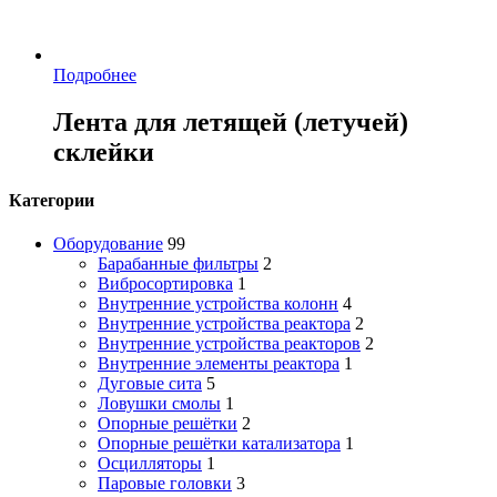
Подробнее
Лента для летящей (летучей)
склейки
Категории
Оборудование
99
Барабанные фильтры
2
Вибросортировка
1
Внутренние устройства колонн
4
Внутренние устройства реактора
2
Внутренние устройства реакторов
2
Внутренние элементы реактора
1
Дуговые сита
5
Ловушки смолы
1
Опорные решётки
2
Опорные решётки катализатора
1
Осцилляторы
1
Паровые головки
3