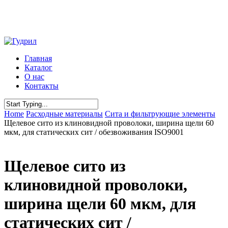
Skip
to
main
content
Menu
Главная
Каталог
О нас
Контакты
Close
Home
Расходные материалы
Сита и фильтрующие элементы
Search
Щелевое сито из клиновидной проволоки, ширина щели 60
мкм, для статических сит / обезвоживания ISO9001
Щелевое сито из
клиновидной проволоки,
ширина щели 60 мкм, для
статических сит /