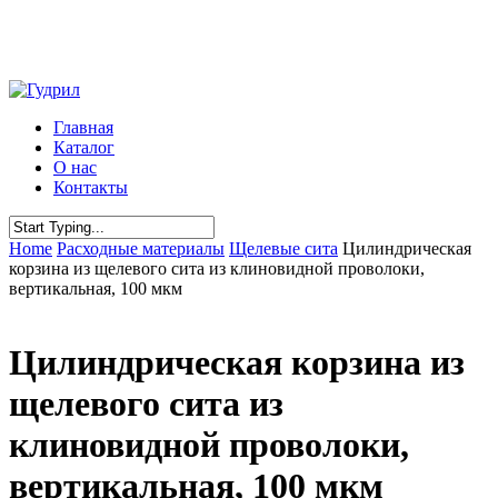
Skip
to
main
content
Menu
Главная
Каталог
О нас
Контакты
Close
Home
Расходные материалы
Щелевые сита
Цилиндрическая
Search
корзина из щелевого сита из клиновидной проволоки,
вертикальная, 100 мкм
Цилиндрическая корзина из
щелевого сита из
клиновидной проволоки,
вертикальная, 100 мкм