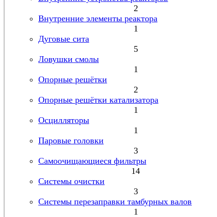
2
Внутренние элементы реактора
1
Дуговые сита
5
Ловушки смолы
1
Опорные решётки
2
Опорные решётки катализатора
1
Осцилляторы
1
Паровые головки
3
Самоочищающиеся фильтры
14
Системы очистки
3
Системы перезаправки тамбурных валов
1