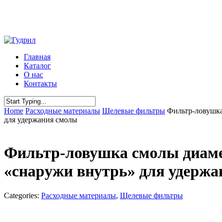
Skip
to
main
content
Menu
Главная
Каталог
О нас
Контакты
Close
Home
Расходные материалы
Щелевые фильтры
Фильтр-ловушка
Search
для удержания смолы
Фильтр-ловушка смолы диаме
«снаружи внутрь» для удерж
Categories:
Расходные материалы
,
Щелевые фильтры