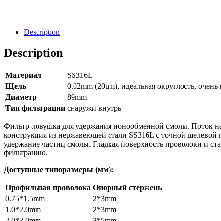
Направить Запрос
Description
Description
Материал
SS316L
Щель
0.02mm (20um), идеальная округлость, очень
Диаметр
89mm
Тип фильтрации
снаружи внутрь
Фильтр-ловушка для удержания ионообменной смолы. Поток н
конструкция из нержавеющей стали SS316L с точной щелевой 
удержание частиц смолы. Гладкая поверхность проволоки и с
фильтрацию.
Доступные типоразмеры (мм):
Профильная проволока
Опорный стержень
0.75*1.5mm
2*3mm
1.0*2.0mm
2*3mm
2.0*3.0mm
3*5mm