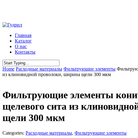
Skip
to
main
content
Menu
Главная
Каталог
О нас
Контакты
Close
Home
Расходные материалы
Фильтрующие элементы
Фильтрую
Search
из клиновидной проволоки, ширина щели 300 мкм
Фильтрующие элементы конич
щелевого сита из клиновидно
щели 300 мкм
Categories:
Расходные материалы
,
Фильтрующие элементы