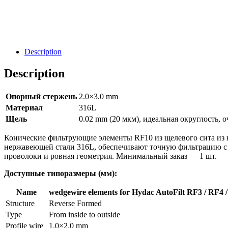
Направить Запрос
Description
Description
Опорный стержень
2.0×3.0 mm
Материал
316L
Щель
0.02 mm (20 мкм), идеальная округлость, 
Конические фильтрующие элементы RF10 из щелевого сита из
нержавеющей стали 316L, обеспечивают точную фильтрацию с 
проволоки и ровная геометрия. Минимальный заказ — 1 шт.
Доступные типоразмеры (мм):
Name
wedgewire elements for Hydac AutoFilt RF3 / RF4 
Structure
Reverse Formed
Type
From inside to outside
Profile wire
1.0×2.0 mm