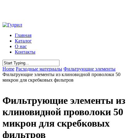
Skip
to
main
content
Menu
Главная
Каталог
О нас
Контакты
Close
Home
Расходные материалы
Фильтрующие элементы
Search
Фильтрующие элементы из клиновидной проволоки 50
микрон для скребковых фильтров
Фильтрующие элементы из
клиновидной проволоки 50
микрон для скребковых
фильтров