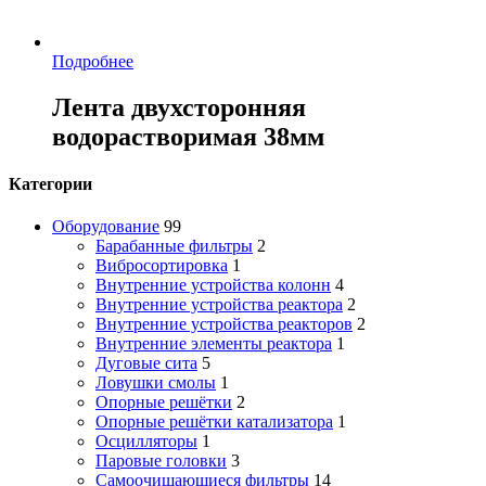
Подробнее
Лента двухсторонняя
водорастворимая 38мм
Категории
Оборудование
99
Барабанные фильтры
2
Вибросортировка
1
Внутренние устройства колонн
4
Внутренние устройства реактора
2
Внутренние устройства реакторов
2
Внутренние элементы реактора
1
Дуговые сита
5
Ловушки смолы
1
Опорные решётки
2
Опорные решётки катализатора
1
Осцилляторы
1
Паровые головки
3
Самоочищающиеся фильтры
14