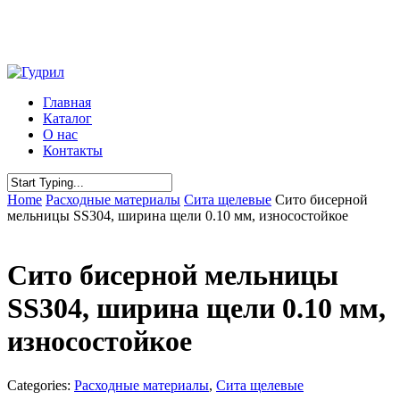
Skip
to
main
content
Menu
Главная
Каталог
О нас
Контакты
Close
Home
Расходные материалы
Сита щелевые
Сито бисерной
Search
мельницы SS304, ширина щели 0.10 мм, износостойкое
Сито бисерной мельницы
SS304, ширина щели 0.10 мм,
износостойкое
Categories:
Расходные материалы
,
Сита щелевые