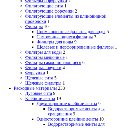
Фильеры и форсунки
7
Фильтрующие сита
1
Фильтрующие форсунки
2
Фильтрующие элементы из клиновидной
проволоки
1
Фильтры
10
Промышленные фильтры для воды
5
Самоочищающиеся фильтры
3
Фильтры для воды
9
Щелевые и перфорированные фильтры
1
Фильтры для воды
2
Фильтры мешочные
1
Фильтры самоочищающиеся
6
Фильтры-ловушки
4
Форсунки
1
Щелевые сита
5
Щелевые фильтры
1
Расходные материалы
233
Дуговые сита
9
Клейкие ленты
19
Двухсторонние клейкие ленты
9
Водорастворимые ленты для
сращивания
9
Односторонние клейкие ленты
10
Водорастворимые ленты для