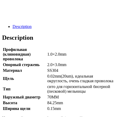
Направить Запрос
Заявка
Description
Description
Профильная
(клиновидная)
1.0×2.0mm
проволока
Опорный стержень
2.0×3.0mm
Материал
SS304
0.02mm(20um), идеальная
Щель
округлость, очень гладкая проволока
сито для горизонтальной бисерной
Тип
(песковой) мельницы
Наружный диаметр
70MM
Высота
84.25mm
Ширина щели
0.15mm