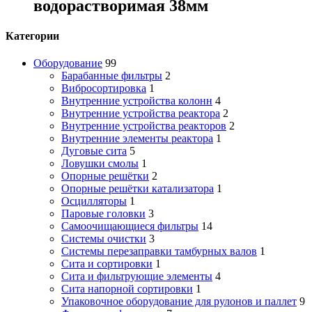
водорастворимая 38мм
Категории
Оборудование
99
Барабанные фильтры
2
Вибросортировка
1
Внутренние устройства колонн
4
Внутренние устройства реактора
2
Внутренние устройства реакторов
2
Внутренние элементы реактора
1
Дуговые сита
5
Ловушки смолы
1
Опорные решётки
2
Опорные решётки катализатора
1
Осцилляторы
1
Паровые головки
3
Самоочищающиеся фильтры
14
Системы очистки
3
Системы перезаправки тамбурных валов
1
Сита и сортировки
1
Сита и фильтрующие элементы
4
Сита напорной сортировки
1
Упаковочное оборудование для рулонов и паллет
9