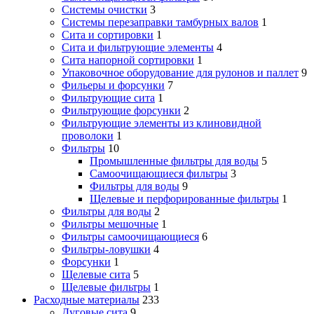
Системы очистки
3
Системы перезаправки тамбурных валов
1
Сита и сортировки
1
Сита и фильтрующие элементы
4
Сита напорной сортировки
1
Упаковочное оборудование для рулонов и паллет
9
Фильеры и форсунки
7
Фильтрующие сита
1
Фильтрующие форсунки
2
Фильтрующие элементы из клиновидной
проволоки
1
Фильтры
10
Промышленные фильтры для воды
5
Самоочищающиеся фильтры
3
Фильтры для воды
9
Щелевые и перфорированные фильтры
1
Фильтры для воды
2
Фильтры мешочные
1
Фильтры самоочищающиеся
6
Фильтры-ловушки
4
Форсунки
1
Щелевые сита
5
Щелевые фильтры
1
Расходные материалы
233
Дуговые сита
9