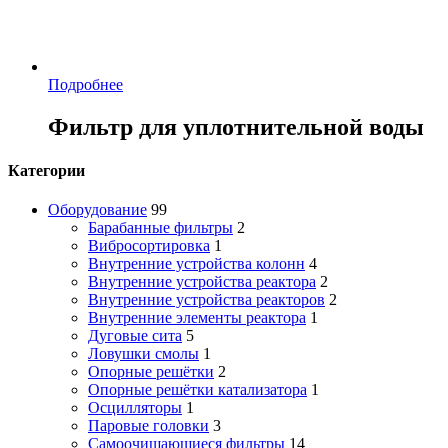
Подробнее
Фильтр для уплотнительной воды
Категории
Оборудование
99
Барабанные фильтры
2
Вибросортировка
1
Внутренние устройства колонн
4
Внутренние устройства реактора
2
Внутренние устройства реакторов
2
Внутренние элементы реактора
1
Дуговые сита
5
Ловушки смолы
1
Опорные решётки
2
Опорные решётки катализатора
1
Осцилляторы
1
Паровые головки
3
Самоочищающиеся фильтры
14