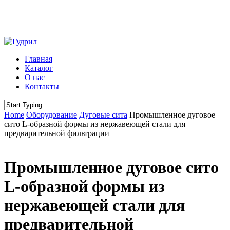
Skip
to
main
content
Menu
Главная
Каталог
О нас
Контакты
Close
Home
Оборудование
Дуговые сита
Промышленное дуговое
Search
сито L-образной формы из нержавеющей стали для
предварительной фильтрации
Промышленное дуговое сито
L-образной формы из
нержавеющей стали для
предварительной