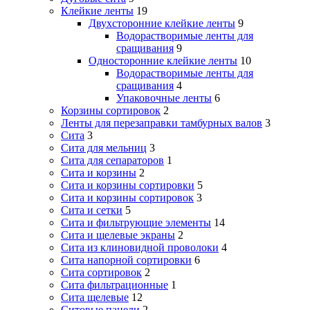
Клейкие ленты
19
Двухсторонние клейкие ленты
9
Водорастворимые ленты для
сращивания
9
Односторонние клейкие ленты
10
Водорастворимые ленты для
сращивания
4
Упаковочные ленты
6
Корзины сортировок
2
Ленты для перезаправки тамбурных валов
3
Сита
3
Сита для мельниц
3
Сита для сепараторов
1
Сита и корзины
2
Сита и корзины сортировки
5
Сита и корзины сортировок
3
Сита и сетки
5
Сита и фильтрующие элементы
14
Сита и щелевые экраны
2
Сита из клиновидной проволоки
4
Сита напорной сортировки
6
Сита сортировок
2
Сита фильтрационные
1
Сита щелевые
12
Ситовые панели
2