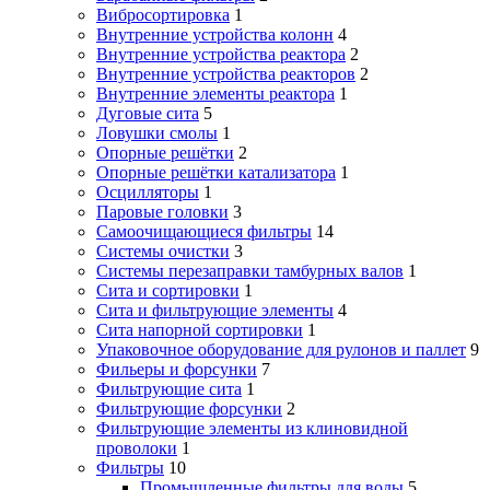
Вибросортировка
1
Внутренние устройства колонн
4
Внутренние устройства реактора
2
Внутренние устройства реакторов
2
Внутренние элементы реактора
1
Дуговые сита
5
Ловушки смолы
1
Опорные решётки
2
Опорные решётки катализатора
1
Осцилляторы
1
Паровые головки
3
Самоочищающиеся фильтры
14
Системы очистки
3
Системы перезаправки тамбурных валов
1
Сита и сортировки
1
Сита и фильтрующие элементы
4
Сита напорной сортировки
1
Упаковочное оборудование для рулонов и паллет
9
Фильеры и форсунки
7
Фильтрующие сита
1
Фильтрующие форсунки
2
Фильтрующие элементы из клиновидной
проволоки
1
Фильтры
10
Промышленные фильтры для воды
5