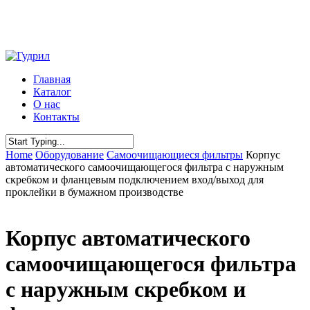
Skip
to
main
content
Menu
Главная
Каталог
О нас
Контакты
Close
Home
Оборудование
Самоочищающиеся фильтры
Корпус
Search
автоматического самоочищающегося фильтра с наружным
скребком и фланцевым подключением вход/выход для
проклейки в бумажном производстве
Корпус автоматического
самоочищающегося фильтра
с наружным скребком и