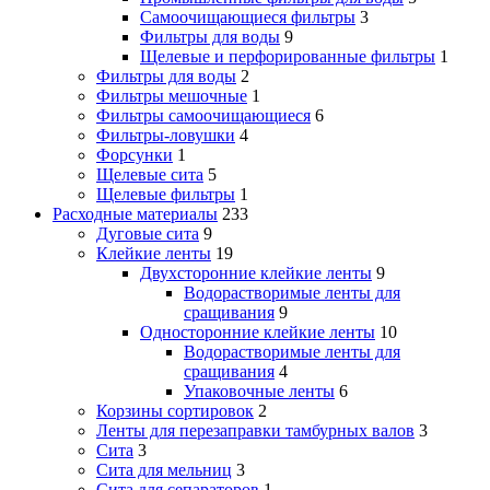
Самоочищающиеся фильтры
3
Фильтры для воды
9
Щелевые и перфорированные фильтры
1
Фильтры для воды
2
Фильтры мешочные
1
Фильтры самоочищающиеся
6
Фильтры-ловушки
4
Форсунки
1
Щелевые сита
5
Щелевые фильтры
1
Расходные материалы
233
Дуговые сита
9
Клейкие ленты
19
Двухсторонние клейкие ленты
9
Водорастворимые ленты для
сращивания
9
Односторонние клейкие ленты
10
Водорастворимые ленты для
сращивания
4
Упаковочные ленты
6
Корзины сортировок
2
Ленты для перезаправки тамбурных валов
3
Сита
3
Сита для мельниц
3
Сита для сепараторов
1