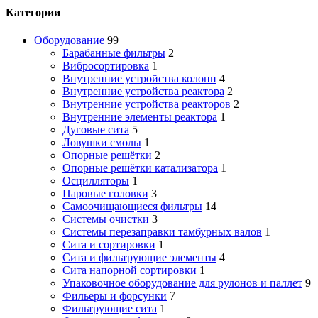
Категории
Оборудование
99
Барабанные фильтры
2
Вибросортировка
1
Внутренние устройства колонн
4
Внутренние устройства реактора
2
Внутренние устройства реакторов
2
Внутренние элементы реактора
1
Дуговые сита
5
Ловушки смолы
1
Опорные решётки
2
Опорные решётки катализатора
1
Осцилляторы
1
Паровые головки
3
Самоочищающиеся фильтры
14
Системы очистки
3
Системы перезаправки тамбурных валов
1
Сита и сортировки
1
Сита и фильтрующие элементы
4
Сита напорной сортировки
1
Упаковочное оборудование для рулонов и паллет
9
Фильеры и форсунки
7
Фильтрующие сита
1