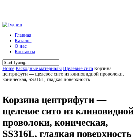
Skip
to
main
content
Menu
Главная
Каталог
О нас
Контакты
Close
Home
Расходные материалы
Щелевые сита
Корзина
Search
центрифуги — щелевое сито из клиновидной проволоки,
коническая, SS316L, гладкая поверхность
Корзина центрифуги —
щелевое сито из клиновидной
проволоки, коническая,
SS316L, гладкая поверхность