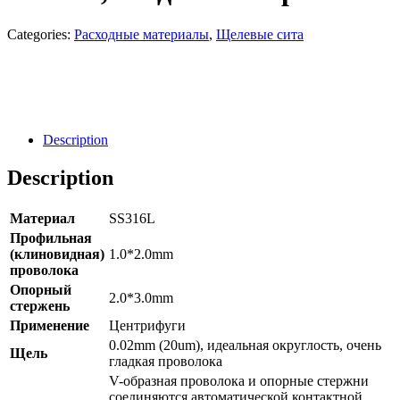
Categories:
Расходные материалы
,
Щелевые сита
Направить Запрос
Заявка
Description
Description
Материал
SS316L
Профильная
(клиновидная)
1.0*2.0mm
проволока
Опорный
2.0*3.0mm
стержень
Применение
Центрифуги
0.02mm (20um), идеальная округлость, очень
Щель
гладкая проволока
V-образная проволока и опорные стержни
соединяются автоматической контактной