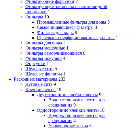
Фильтрующие форсунки
2
Фильтрующие элементы из клиновидной
проволоки
1
Фильтры
10
Промышленные фильтры для воды
5
Самоочищающиеся фильтры
3
Фильтры для воды
9
Щелевые и перфорированные фильтры
1
Фильтры для воды
2
Фильтры мешочные
1
Фильтры самоочищающиеся
6
Фильтры-ловушки
4
Форсунки
1
Щелевые сита
5
Щелевые фильтры
1
Расходные материалы
233
Дуговые сита
9
Клейкие ленты
19
Двухсторонние клейкие ленты
9
Водорастворимые ленты для
сращивания
9
Односторонние клейкие ленты
10
Водорастворимые ленты для
сращивания
4
Упаковочные ленты
6