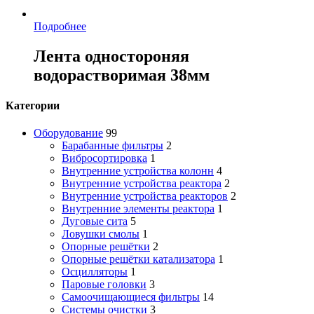
Подробнее
Лента одностороняя
водорастворимая 38мм
Категории
Оборудование
99
Барабанные фильтры
2
Вибросортировка
1
Внутренние устройства колонн
4
Внутренние устройства реактора
2
Внутренние устройства реакторов
2
Внутренние элементы реактора
1
Дуговые сита
5
Ловушки смолы
1
Опорные решётки
2
Опорные решётки катализатора
1
Осцилляторы
1
Паровые головки
3
Самоочищающиеся фильтры
14
Системы очистки
3