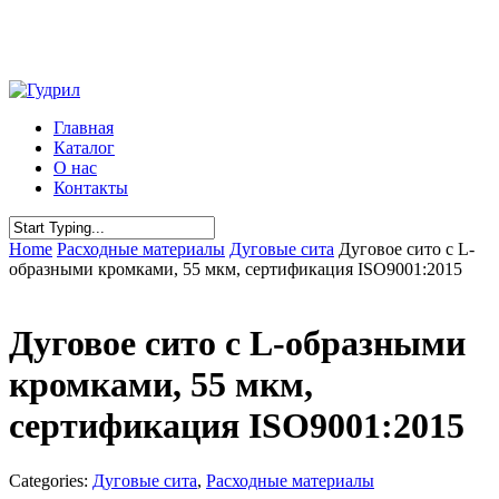
Skip
to
main
content
Menu
Главная
Каталог
О нас
Контакты
Close
Home
Расходные материалы
Дуговые сита
Дуговое сито с L-
Search
образными кромками, 55 мкм, сертификация ISO9001:2015
Дуговое сито с L-образными
кромками, 55 мкм,
сертификация ISO9001:2015
Categories:
Дуговые сита
,
Расходные материалы