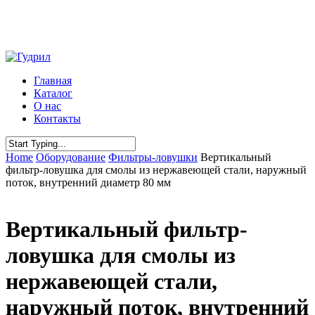
Skip
to
main
content
Menu
Главная
Каталог
О нас
Контакты
Close
Home
Оборудование
Фильтры-ловушки
Вертикальный
Search
фильтр-ловушка для смолы из нержавеющей стали, наружный
поток, внутренний диаметр 80 мм
Вертикальный фильтр-
ловушка для смолы из
нержавеющей стали,
наружный поток, внутренний