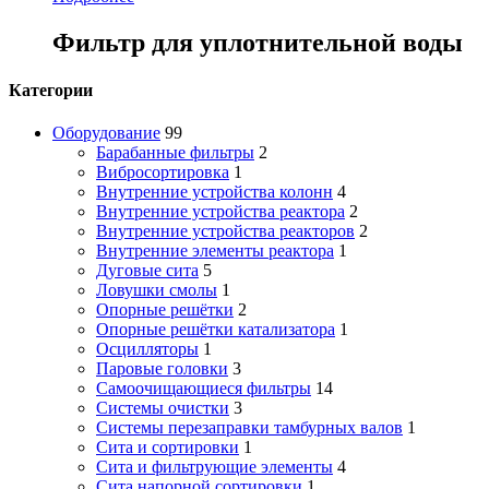
Фильтр для уплотнительной воды
Категории
Оборудование
99
Барабанные фильтры
2
Вибросортировка
1
Внутренние устройства колонн
4
Внутренние устройства реактора
2
Внутренние устройства реакторов
2
Внутренние элементы реактора
1
Дуговые сита
5
Ловушки смолы
1
Опорные решётки
2
Опорные решётки катализатора
1
Осцилляторы
1
Паровые головки
3
Самоочищающиеся фильтры
14
Системы очистки
3
Системы перезаправки тамбурных валов
1
Сита и сортировки
1
Сита и фильтрующие элементы
4
Сита напорной сортировки
1