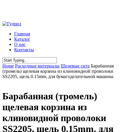
Skip
to
main
content
Menu
Главная
Каталог
О нас
Контакты
Close
Home
Расходные материалы
Щелевые сита
Барабанная
Search
(тромель) щелевая корзина из клиновидной проволоки
SS2205, щель 0.15mm, для бумагоделательной машины
Барабанная (тромель)
щелевая корзина из
клиновидной проволоки
SS2205, щель 0.15mm, для