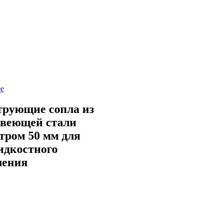
е
рующие сопла из
веющей стали
тром 50 мм для
идкостного
ления