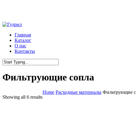
Skip
to
main
content
Menu
Главная
Каталог
О нас
Контакты
Close
Search
Фильтрующие сопла
Home
Расходные материалы
Фильтрующие с
Showing all 6 results