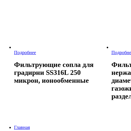
Подробнее
Подробне
Фильтрующие сопла для
Фильт
градирни SS316L 250
нержа
микрон, ионообменные
диаме
газож
разде
Главная