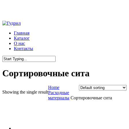
Skip
to
main
content
Menu
Главная
Каталог
О нас
Контакты
Close
Search
Сортировочные сита
Home
Showing the single result
Расходные
материалы
Сортировочные сита