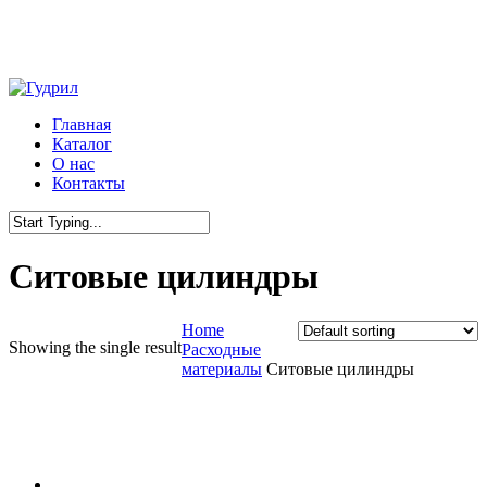
Skip
to
main
content
Menu
Главная
Каталог
О нас
Контакты
Close
Search
Ситовые цилиндры
Home
Showing the single result
Расходные
материалы
Ситовые цилиндры