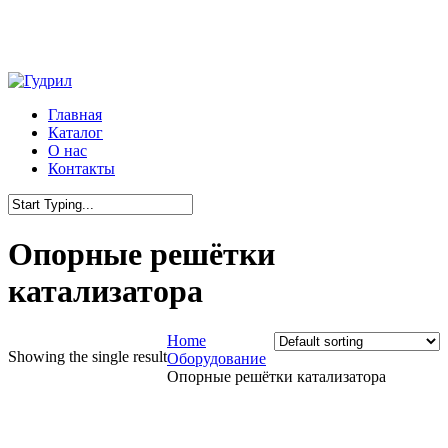
Skip
to
main
content
Menu
Главная
Каталог
О нас
Контакты
Close
Search
Опорные решётки
катализатора
Home
Showing the single result
Оборудование
Опорные решётки катализатора