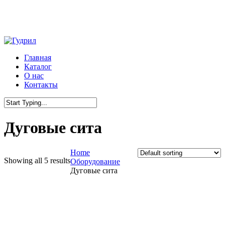
Skip
to
main
content
Menu
Главная
Каталог
О нас
Контакты
Close
Search
Дуговые сита
Home
Showing all 5 results
Оборудование
Дуговые сита